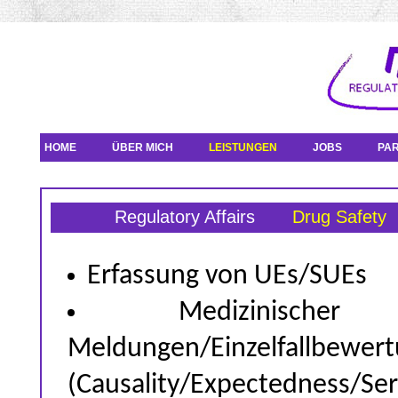
HOME
ÜBER MICH
LEISTUNGEN
JOBS
PA
Regulatory Affairs
Drug Safety
Erfassung von UEs/SUEs
Medizinisc
Meldungen/Einzelfallbewer
(Causality/Expectedness/Ser