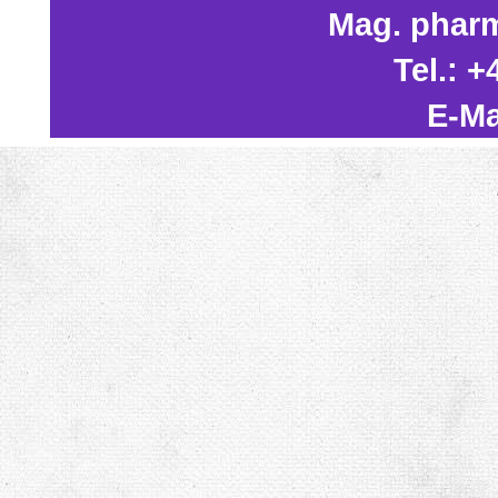
Mag. phar
Tel.: 
E-Ma